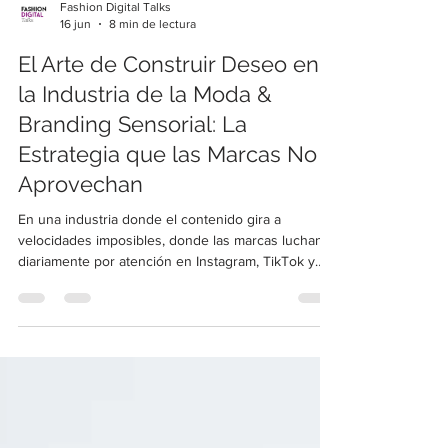
Fashion Digital Talks
16 jun
8 min de lectura
El Arte de Construir Deseo en
la Industria de la Moda &
Branding Sensorial: La
Estrategia que las Marcas No
Aprovechan
En una industria donde el contenido gira a
velocidades imposibles, donde las marcas luchan
diariamente por atención en Instagram, TikTok y
plataformas digitales, existe una pregunta que cada
vez pesa más: ¿qué hace que una marca realmente
permanezca en la mente, y en la emoción, del
consumidor? Ese es justamente el eje central de la
conversación entre Laura eRRe y Luis Bolívar en
este episodio de Fashion Digital Talks. Más allá de
hablar únicamente de estética, tendencias o s