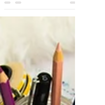
Artemisa Ramírez sobre un tema clave para
cualquier marca en crecimiento: cómo transformar
una identidad local en una propuesta global sin
perder la esencia que la hace única. En un
contexto donde el fashion marketing, el branding y
el e-commerce están impulsando la
internacionalización de marcas, entender cómo
escalar sin diluir el ADN es más relevante que
nunca. Hoy, muchas empresas de moda enfrentan
el reto de competir globalmente