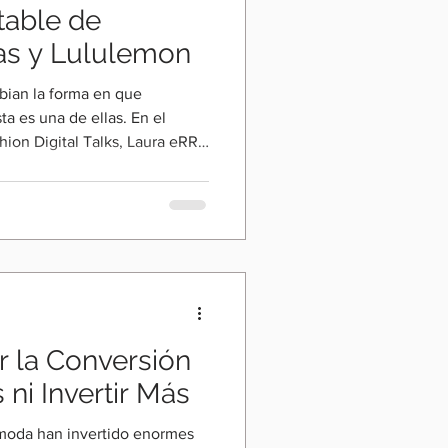
table de
as y Lululemon
ian la forma en que
a es una de ellas. En el
hion Digital Talks, Laura eRRe
 Camargo, uno de los
ransformación omnicanal de
0 años construyendo
rcas como Adidas, Best Buy,
y Marshalls. El tema no
 qué tantas marcas siguen
 la Conversión
 ni Invertir Más
 moda han invertido enormes