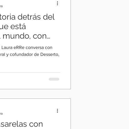
ra
toria detrás del
ue está
l mundo, con
eral y cofundador de Desserto,
ra
asarelas con