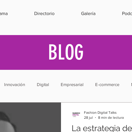
rama
Directorio
Galería
Podc
BLOG
Innovación
Digital
Empresarial
E-commerce
a
Emprendimiento
Herramientas
Estrategias
Ve
Fashion Digital Talks
28 jul
8 min de lectura
La estrategia de
d
Relaciones Públicas
Estrategias
Experiencia