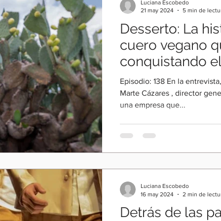
Luciana Escobedo
21 may 2024
5 min de lectu
Desserto: La his
cuero vegano q
conquistando e
Marte Cázares
Episodio: 138 En la entrevista, Laura eRRe conversa con
Marte Cázares , director gen
una empresa que...
Luciana Escobedo
16 may 2024
2 min de lectu
Detrás de las p