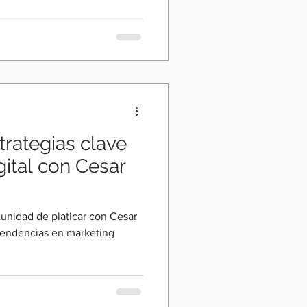
a incómoda pero necesaria:
 generando negocio o solo
, Laura eRRe, nuestra host,
xperta en estrategia de
 realidad que muchas marcas
es suficien
trategias clave
gital con Cesar
tunidad de platicar con Cesar
 tendencias en marketing