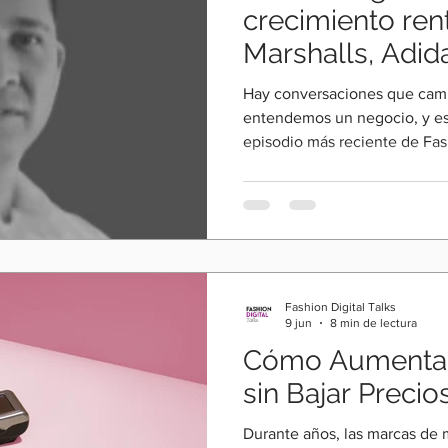
crecimiento ren
Marshalls, Adid
Hay conversaciones que camb
entendemos un negocio, y est
episodio más reciente de Fas
se sentó a platicar con José
referentes en ecommerce y t
Latinoamérica, con más de 2
estrategias digitales para ma
DHL Supply Chain, Lululemon 
podría ser más vigente: ¿por
Fashion Digital Talks
creciend
9 jun
8 min de lectura
Cómo Aumentar
sin Bajar Precios
Durante años, las marcas de