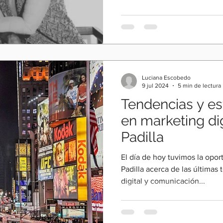
propósito, surge una pregunt
¿realmente el propósito está
engagement? En este episodio
conversa con Laura Collard, e
marca, para desentrañar una
enfrentan hoy: verse bien no 
Luciana Escobedo
9 jul 2024
5 min de lectura
Tendencias y es
en marketing di
Padilla
El día de hoy tuvimos la opor
Padilla acerca de las últimas
digital y comunicación...