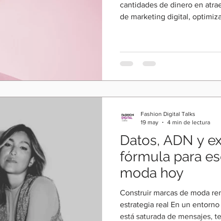
cantidades de dinero en atra
de marketing digital, optimiza
experiencias visuales cada ve
embargo, muchas siguen perd
momento más importante: cuan
comprar. Ese fue uno de los t
conversación entre Laura eRR
Talks, y Javier Huerta, espec
Fashion Digital Talks
19 may
4 min de lectura
Datos, ADN y ex
fórmula para es
moda hoy
Construir marcas de moda rent
estrategia real En un entorno
está saturada de mensajes, 