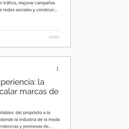
er tráfico, mejorar campañas
r redes sociales y construir
z más atractivas. Sin
iendo ventas justo en el
do el cliente está listo para
emas centrales de la
e, host de Fashion Digital
ialista con má
periencia: la
calar marcas de
ables: del propósito a la
 donde la industria de la moda
tendencias y promesas de