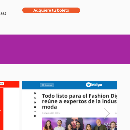
Adquiere tu boleto
ast