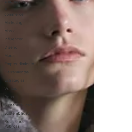
Empresarial
E-
commerce
Marketing
Marca
Influencer
Diseño
Moda
Emprendimiento
Herramientas
Estrategias
Ventas
Ropa
Sustentabilidad
Sostenibilidad
Relaciones
Públicas