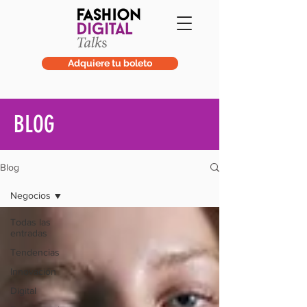
Adquiere tu boleto
BLOG
Blog
Negocios
Todas las
entradas
Tendencias
Innovación
Digital