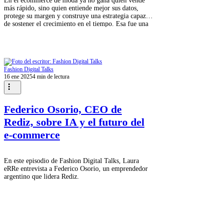
En el ecommerce de moda ya no gana quien vende
más rápido, sino quien entiende mejor sus datos,
protege su margen y construye una estrategia capaz
de sostener el crecimiento en el tiempo. Esa fue una
de las grandes ideas que atravesó la conversación
entre Laura eRRe, host de Fashion Digital Talks, y
Carlos Irigoyen, especialista en ecommerce y
marketplaces con más de 15 años de experiencia
impulsando marcas en el ecosistema digital. Carlos ha
Fashion Digital Talks
vivido de cerca distintas etapas
16 ene 2025
4 min de lectura
Federico Osorio, CEO de
Rediz, sobre IA y el futuro del
e-commerce
En este episodio de Fashion Digital Talks, Laura
eRRe entrevista a Federico Osorio, un emprendedor
argentino que lidera Rediz.