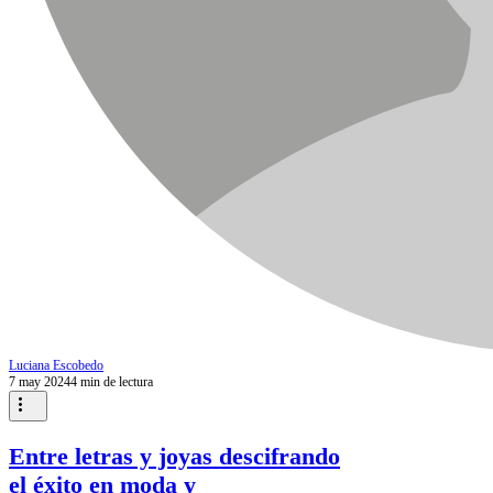
Luciana Escobedo
7 may 2024
4 min de lectura
Entre letras y joyas descifrando
el éxito en moda y