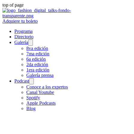
top of page
Adquiere tu boleto
Programa
Directorio
Galería
8va edición
7ma edición
6a edición
2da edición
1era edición
Galería prensa
Podcast
Conoce a los expertos
Canal Youtube
Spotify
Apple Podcasts
Blog
BLOG