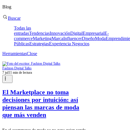
Blog
Buscar
Todas las
entradas
Tendencias
Innovación
Digital
Empresarial
E-
commerce
Marketing
Marca
Influencer
Diseño
Moda
Emprendimie
Públicas
Estrategias
Experiencia
Negocios
Herramientas
Close
Fashion Digital Talks
7 jul
11 min de lectura
El Marketplace no toma
decisiones por intuición: así
piensan las marcas de moda
que más venden