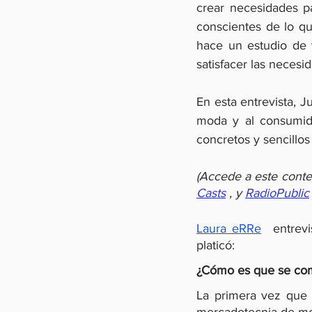
crear necesidades pa
conscientes de lo qu
hace un estudio de v
satisfacer las necesi
En esta entrevista, J
moda y al consumido
concretos y sencillos
(Accede
a
este conte
Casts
,
y
RadioPublic
Laura eRRe
  entrevi
platicó:
¿Cómo es que se comp
La primera vez que 