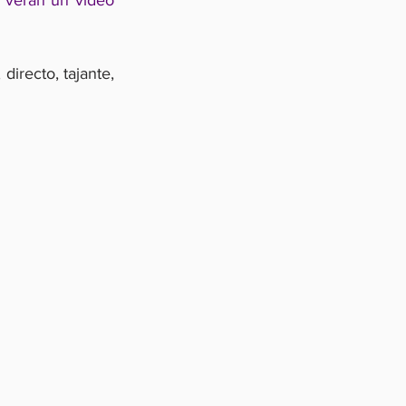
 verán un video 
irecto, tajante, 