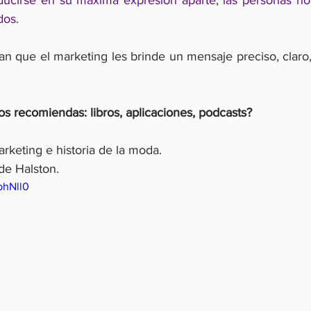
ducirse en su máxima expresión aparte, las personas no
dos.
n que el marketing les brinde un mensaje preciso, claro, d
s recomiendas: libros, aplicaciones, podcasts?
rketing e historia de la moda.
 de Halston.
bhNll0