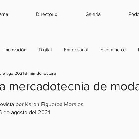
rama
Directorio
Galería
Podc
Innovación
Digital
Empresarial
E-commerce
s
5 ago 2021
3 min de lectura
a
Emprendimiento
Herramientas
Estrategias
Ve
la mercadotecnia de mod
d
Relaciones Públicas
Estrategias
Experiencia
revista por Karen Figueroa Morales
5 de agosto del 2021