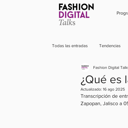
Prog
Todas las entradas
Tendencias
Fashion Digital Talk
Influencer
Diseño
Mod
¿Qué es 
Actualizado:
16 ago 2025
Sustentabilidad
Sostenibilida
Transcripción de ent
Zapopan, Jalisco a 0