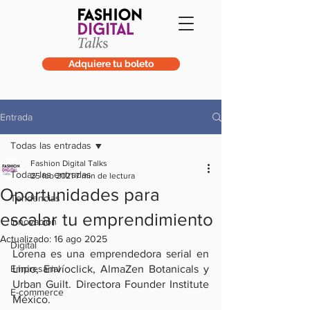
Adquiere tu boleto
Entrada
Todas las entradas
Fashion Digital Talks
Todas las entradas
25 feb 2021
7 min de lectura
Oportunidades para
Tendencias
escalar tu emprendimiento
Innovación
Actualizado:
16 ago 2025
Digital
Lorena es una emprendedora serial en 
Empresarial
Linio, Envíoclick, AlmaZen Botanicals y 
Urban Guilt. Directora Founder Institute 
E-commerce
México.