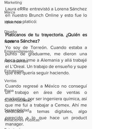
Marketing
Laura eRRe entrevistó a Lorena Sánchez 
Marca
en nuestro Brunch Online y esto fue lo 
que nos platicó:
Influencer
Diseño
Platícanos de tu trayectoria. ¿Quién es 
Lorena Sánchez?
Moda
Yo soy de Torreón. Cuando estaba a 
Emprendimiento
punto de graduarme, me dieron una 
beca para irme a Alemania y allá trabajé 
Herramientas
el L’Oreal. Un trabajo de ensueño y supe 
Estrategias
que eso quería seguir haciendo.
Ventas
Cuando regresé a México no conseguí 
Ropa
un trabajo en área de ventas o 
marketing, por ser ingeniera química, así 
Sustentabilidad
que me fui a trabajar a Cemex. Ahí me 
Sostenibilidad
dedicaba a temas digitales, algo 
parecido a lo que hace un product 
Relaciones Públicas
manager. 