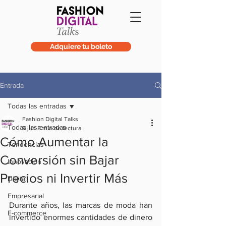
Adquiere tu boleto
Entrada
Todas las entradas
Fashion Digital Talks
Todas las entradas
9 jun
8 min de lectura
Cómo Aumentar la
Tendencias
Conversión sin Bajar
Innovación
Precios ni Invertir Más
Digital
Empresarial
Durante años, las marcas de moda han 
E-commerce
invertido enormes cantidades de dinero 