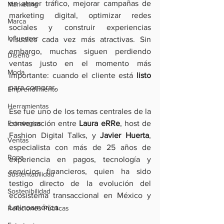
en atraer tráfico, mejorar campañas de 
Marketing
marketing digital, optimizar redes 
Marca
sociales y construir experiencias 
Influencer
visuales cada vez más atractivas. Sin 
embargo, muchas siguen perdiendo 
Diseño
ventas justo en el momento más 
Moda
importante: cuando el cliente está 
listo
para comprar.
Emprendimiento
Herramientas
Ese fue uno de los temas centrales de la 
Estrategias
conversación entre 
Laura eRRe
, host de 
Fashion Digital Talks, y 
Javier Huerta
, 
Ventas
especialista con más de 25 años de 
Ropa
experiencia en pagos, tecnología y 
servicios financieros, quien ha sido 
Sustentabilidad
testigo directo de la evolución del 
Sostenibilidad
ecosistema transaccional en México y 
Latinoamérica.
Relaciones Públicas