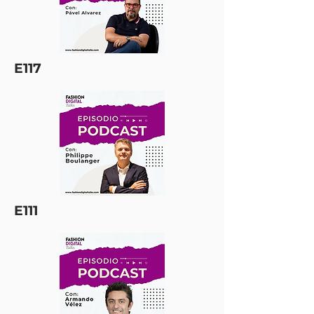
E117
E111