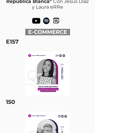
República Blanca
"
Con Jesús Díaz
y Laura eRRe
E-COMMERCE
E157
150