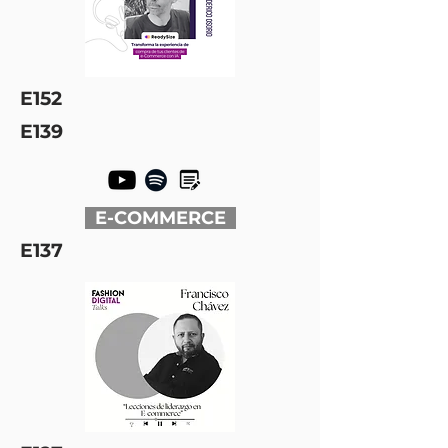
E152
E139
E-COMMERCE
E137