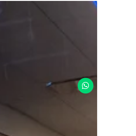
capaz de sostener el crecimiento en el tiempo. Esa
fue una de las grandes ideas que atravesó la
conversación entre Laura eRRe, host de Fashion
Digital Talks, y Carlos Irigoyen, especialista en
ecommerce y marketplaces con más de 15 años de
experiencia impulsando marcas en el ecosistema
digital. Carlos ha vivido de cerca distintas etapas