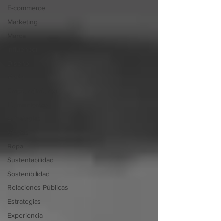
E-commerce
Marketing
Marca
Influencer
Diseño
Moda
Emprendimiento
Herramientas
Estrategias
Ventas
Ropa
Sustentabilidad
Sostenibilidad
Relaciones Públicas
Estrategias
Experiencia