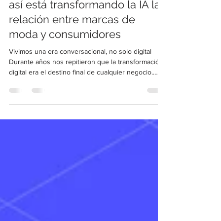
La era conversacional ya llegó:
así está transformando la IA la
relación entre marcas de
moda y consumidores
Vivimos una era conversacional, no solo digital
Durante años nos repitieron que la transformación
digital era el destino final de cualquier negocio.
Hoy esa idea se queda corta. En la más reciente
entrevista de Fashion Digital Talks, Laura eRRe
conversó con Thiago Goncalves, country manager
de Blip y una de las voces más reconocidas en
inteligencia artificial conversacional, ventas y
experiencia del cliente en Latinoamérica, sobre un
cambio que ya está redefiniendo por comple