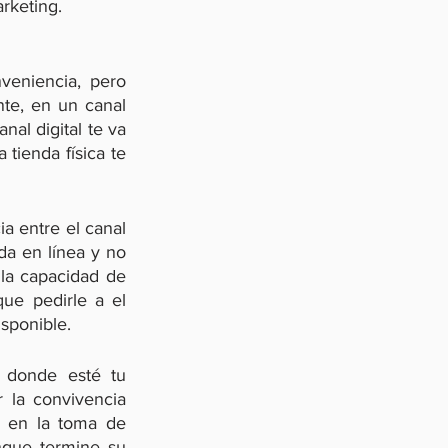
rketing. 
eniencia, pero 
te, en un canal 
al digital te va 
tienda física te 
 entre el canal 
da en línea y no 
 la capacidad de 
ue pedirle a el 
isponible.
 donde esté tu 
la convivencia 
a en la toma de 
que termine su 