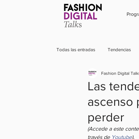
Prog
Todas las entradas
Tendencias
Fashion Digital Talk
Influencer
Diseño
Mod
Las tend
ascenso 
Sustentabilidad
Sostenibilida
perder
(Accede a este conte
través de 
Youtube
).