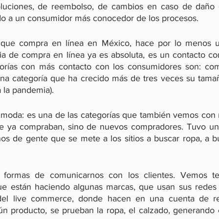
voluciones, de reembolso, de cambios en caso de daño d
do a un consumidor más conocedor de los procesos.
 que compra en línea en México, hace por lo menos u
a de compra en línea ya es absoluta, es un contacto co
gorías con más contacto con los consumidores son: comi
na categoría que ha crecido más de tres veces su tamañ
 la pandemia).
 moda: es una de las categorías que también vemos con 
e ya compraban, sino de nuevos compradores. Tuvo un 
os de gente que se mete a los sitios a buscar ropa, a bus
formas de comunicarnos con los clientes. Vemos ten
ue están haciendo algunas marcas, que usan sus redes p
del live commerce, donde hacen en una cuenta de red
n producto, se prueban la ropa, el calzado, generando es