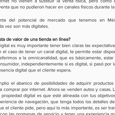
ernet no vienen a sustituir la venta física, pero cómo
venta que no pudieron hacer en canales físicos durante l
nta del potencial de mercado que tenemos en Méxi
 vez son más digitales. 
ta de valor de una tienda en línea?
igital es muy importante tener bien claras las expectativ
 el caso de tener un canal digital, te permite estar dispon
eferimos a la omnicanalidad, que es básicamente, estar
nsumidor, independientemente si es digital, si pasó por la t
sencia digital que el cliente espera. 
lio el abanico de posibilidades de adquirir productos 
a comprar por internet. Ahora se venden autos y casas. Lo
 propiedad digital es que esté alineada con tus objetivos
riencia de navegación, que tenga todos los detalles de 
e el cliente pide, pero aquí lo más importante, es ser tra
con las promesas de servicio y tener una experiencia muy