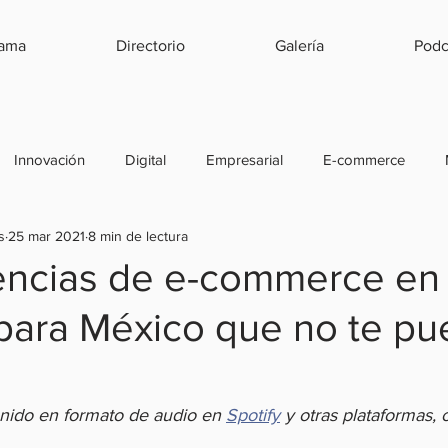
rama
Directorio
Galería
Podc
Innovación
Digital
Empresarial
E-commerce
s
25 mar 2021
8 min de lectura
a
Emprendimiento
Herramientas
Estrategias
Ve
encias de e-commerce en
para México que no te p
d
Relaciones Públicas
Estrategias
Experiencia
nido en formato de audio en 
Spotify
 y otras plataformas, 