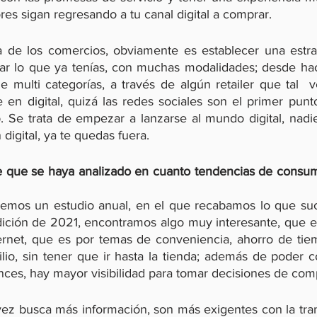
es sigan regresando a tu canal digital a comprar. 
 de los comercios, obviamente es establecer una estrat
ar lo que ya tenías, con muchas modalidades; desde hac
e multi categorías, a través de algún retailer que tal  v
 en digital, quizá las redes sociales son el primer punto
 Se trata de empezar a lanzarse al mundo digital, nadie
 digital, ya te quedas fuera. 
e que se haya analizado en cuanto tendencias de consum
cemos un estudio anual, en el que recabamos lo que suc
dición de 2021, encontramos algo muy interesante, que es
rnet, que es por temas de conveniencia, ahorro de tiem
lio, sin tener que ir hasta la tienda; además de poder c
nces, hay mayor visibilidad para tomar decisiones de com
ez busca más información, son más exigentes con la tran