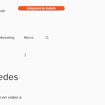
Adquiere tu boleto
ast
Marketing
Marca
ntas
Ropa
uedes
Negocios
o en video a 