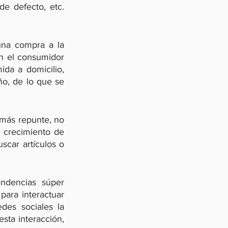
e defecto, etc. 
na compra a la 
n el consumidor 
da a domicilio, 
o, de lo que se 
más repunte, no 
crecimiento de 
car artículos o 
dencias súper 
ara interactuar 
es sociales la 
ta interacción, 