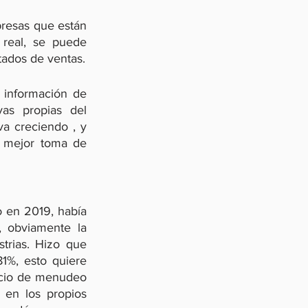
resas que están 
eal, se puede 
segmentar, puedes saber la eficiencia de tus esfuerzos de marketing, los resultados de ventas. 
 información de 
as propias del 
a creciendo , y 
y mejor toma de 
 en 2019, había 
 obviamente la 
rias. Hizo que 
%, esto quiere 
rcio de menudeo 
en los propios 