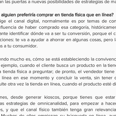
n las puertas a nuevas posibilidades de estrategias de ma
alguien preferiría comprar en tienda física que en línea?
ge el canal digital, normalmente es por temas de conv
fluencia de haber comprado esa categoría, históricamen
ante identificar dónde va a ser tu conversión, porque el can
uciones: te va a ayudar a ahorrar en algunas cosas, pero la 
s a tu consumidor.
ndo mucho es, cómo se está estableciendo la convivencia
Por ejemplo, cuando el cliente busca un producto en la tien
a tienda física a preguntar; de pronto, el vendedor tiene
 línea en ese momento y concluir la venta, sin tener q
e otra vez la tienda en línea, cuando el producto esté d
ones, desde generar kioscos, porque tienes que estar
as estrategias de omnicanalidad, para empezar a hacer 
es, y que el canal físico también tenga gran relevanci
e. Muchos de ellos empiezan su búsqueda en línea, aun