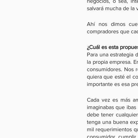
negocios, o sea, int
salvará mucha de la 
Ahí nos dimos cue
compradores que cada
¿Cuál es esta propues
Para una estrategia d
la propia empresa. En
consumidores. Nos r
quiera que esté el co
importante es esa pre
Cada vez es más amp
imaginabas que ibas 
debe tener cualquier
tenga una buena expe
mil requerimientos qu
consumidor, cumplir 