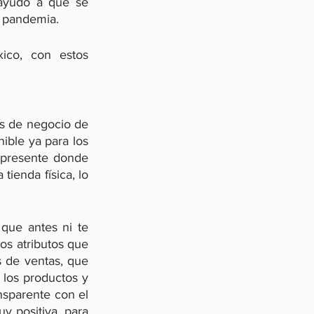
 ayudó a que se 
a pandemia. 
co, con estos 
as de negocio de 
ible ya para los 
 presente donde 
ienda física, lo 
que antes ni te 
s atributos que 
 de ventas, que 
los productos y 
nsparente con el 
 positiva, para 