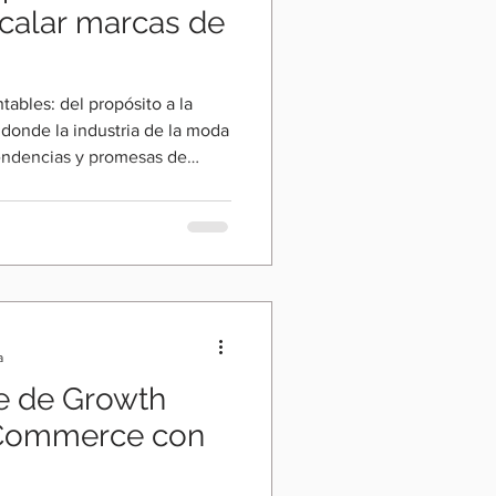
calar marcas de
ables: del propósito a la
 donde la industria de la moda
tendencias y promesas de
a incómoda pero necesaria:
 generando negocio o solo
, Laura eRRe, nuestra host,
xperta en estrategia de
 realidad que muchas marcas
es suficien
a
e de Growth
eCommerce con