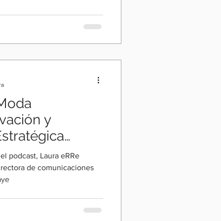
ra
 Moda
ovación y
stratégica
ato
del podcast, Laura eRRe
directora de comunicaciones
aye