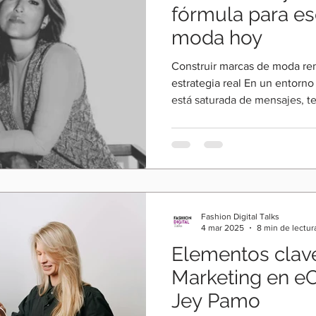
fórmula para es
moda hoy
Construir marcas de moda rent
estrategia real En un entorno
está saturada de mensajes, 
propósito, surge una pregunt
¿realmente el propósito está
engagement? En este episodio
conversa con Laura Collard, e
marca, para desentrañar una
enfrentan hoy: verse bien no 
Fashion Digital Talks
4 mar 2025
8 min de lectur
Elementos clav
Marketing en 
Jey Pamo