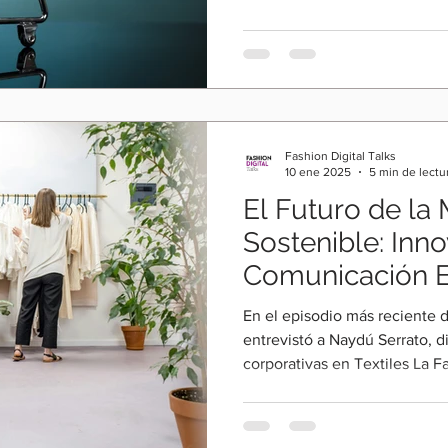
Fashion Digital Talks
10 ene 2025
5 min de lectu
El Futuro de la
Sostenible: Inn
Comunicación E
con Naydú Serr
En el episodio más reciente 
entrevistó a Naydú Serrato, 
corporativas en Textiles La F