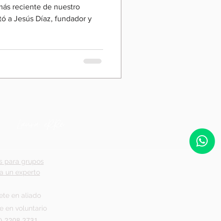
más reciente de nuestro
tó a Jesús Díaz, fundador y
s para grupos
a un experto
ete en aliado
e en voluntario
) 2208 2731