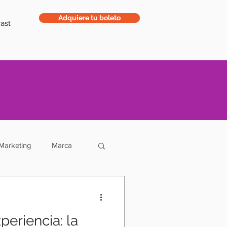
Adquiere tu boleto
ast
Marketing
Marca
ntas
Ropa
periencia: la
Negocios