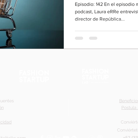
Episodio: 142 En el episodio 
podcast, Laura eRRe entrevis
director de República...
cuentes
Beneficio
ón
Postula 
acidad
Conviért
Conviértet
+52 (33