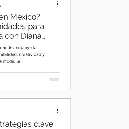
a
 en México?
nidades para
 con Diana
rnández subraya la
ibilidad, creatividad y
a moda. Si
trategias clave