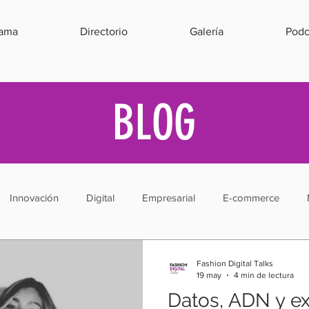
rama
Directorio
Galería
Podc
BLOG
Innovación
Digital
Empresarial
E-commerce
a
Emprendimiento
Herramientas
Estrategias
Ve
Fashion Digital Talks
19 may
4 min de lectura
Datos, ADN y ex
d
Relaciones Públicas
Estrategias
Experiencia