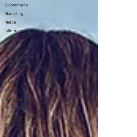
E-commerce
Marketing
Marca
Influencer
Diseño
Moda
Emprendimiento
Herramientas
Estrategias
Ventas
Ropa
Sustentabilidad
Sostenibilidad
Relaciones Públicas
Estrategias
Experiencia