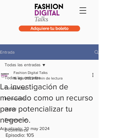
Adquiere tu boleto
Entrada
Todas las entradas
Fashion Digital Talks
Todas las entradas
16 ago 2022
10 min de lectura
La investigación de
Tendencias
mercado como un recurso
Innovación
para potencializar tu
Digital
negocio.
Empresarial
Actualizado:
20 may 2024
E-commerce
Episodio: 105