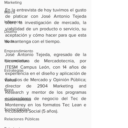
Marketing
En la entrevista de hoy tuvimos el gusto 
Marca
de platicar con José Antonio Tejeda 
Influencer
sobre la investigación de mercado, la 
viabilidad de un producto o servicio, su 
Diseño
aceptación y cómo hacer para que esta 
Moda
se mantenga con el tiempo.
Emprendimiento
José Antonio Tejeda, egresado de la 
Herramientas
Licenciatura de Mercadotecnia, por 
ITESM Campus León, con 14 años de 
Estrategias
experiencia en el diseño y aplicación de 
Estudios de Mercado y Opinión Pública; 
Ventas
director de 2904 Marketing and 
Ropa
Research y mentor de los programas 
aceleradores de negocio del Tec de 
Sustentabilidad
Monterrey en los formatos Tec Lean e 
Sostenibilidad
Incubadora Social (5 años).
Relaciones Públicas