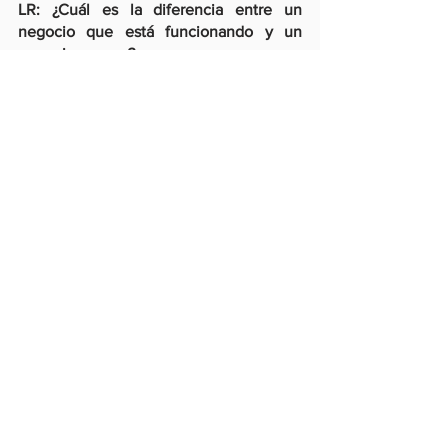
LR: ¿Cuál es la diferencia entre un 
negocio que está funcionando y un 
negocio que no?
JT
: Tener directivos que saben lo que 
quieren, que saben cómo manejar la 
empresa. Tener personas capaces de 
leer los trasfondos y las transacciones 
del capital humano. Hay una gran 
diferencia entre las empresas exitosas, 
porque en estas la gente que trabaja 
contigo quiere hacerlo como tú lo 
haces, con la cultura del trabajo que 
tienes y cree en tu empresa. El 
epicentro radica en los directivos de la 
empresa y en la gente que trabaja en 
ella.
Por otro lado, asegurar y validar que lo 
que tú planeas en escritorio se da en el 