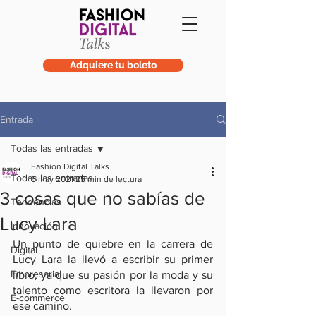
Adquiere tu boleto
Entrada
Todas las entradas
Fashion Digital Talks
Todas las entradas
6 may 2021
25 min de lectura
3 cosas que no sabías de
Tendencias
Lucy Lara
Innovación
Un punto de quiebre en la carrera de 
Digital
Lucy Lara la llevó a escribir su primer 
Empresarial
libro, ya que su pasión por la moda y su 
talento como escritora la llevaron por 
E-commerce
ese camino. 