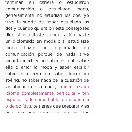
terminan su carrera o estudiaron 
comunicación o estudiaron moda, 
generalmente no estudian las dos, yo 
tuve la suerte de haber estudiado las 
dos y cuando quiere oír este consejo les 
digo si estudiaste comunicación hazte 
un diplomado en moda o si estudiaste 
moda hazte un diplomado en 
comunicación porque de nada sirve 
amar la moda y no saber escribir sobre 
ella o amar la moda y saber escribir 
sobre ella pero no saber hacer un 
styling, no saber nada de la cuestión de 
vocabulario de la moda, 
la moda es un 
idioma completamente particular y tan 
especializado como hablar de economía 
o de política,
 te tienes que preparar y es 
que hay que prepararse en los dos 
ámbitos en escribir y en saber hacer 
moda, saber hacer ese sueño al 
momento de hacer el styling o saber 