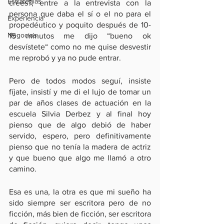
Estrategias
crees?, entre a la entrevista con la 
persona que daba el sí o el no para el 
Experiencia
propedéutico y poquito después de 10-
Negocios
15 minutos me dijo “bueno ok 
desvístete“ como no me quise desvestir 
me reprobó y ya no pude entrar.
Pero de todos modos seguí, insiste 
fíjate, insistí y me di el lujo de tomar un 
par de años clases de actuación en la 
escuela Silvia Derbez y al final hoy 
pienso que de algo debió de haber 
servido, espero, pero definitivamente 
pienso que no tenía la madera de actriz 
y que bueno que algo me llamó a otro 
camino. 
Esa es una, la otra es que mi sueño ha 
sido siempre ser escritora pero de no 
ficción, más bien de ficción, ser escritora 