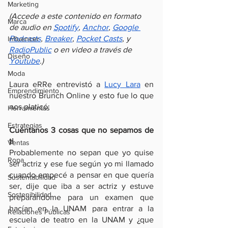
Marketing
(Accede a este contenido en formato 
Marca
de audio en 
Spotify
, 
Anchor
, 
Google 
Podcasts
, 
Breaker
, 
Pocket Casts
, y 
Influencer
RadioPublic
 o en video a través de 
Diseño
Youtube
.)
Moda
Laura eRRe entrevistó a 
Lucy Lara
 en 
Emprendimiento
nuestro Brunch Online y esto fue lo que 
nos platicó:
Herramientas
Estrategias
Cuéntanos 3 cosas que no sepamos de 
ti
Ventas
Probablemente no sepan que yo quise 
Ropa
ser actriz y ese fue según yo mi llamado 
cuando empecé a pensar en que quería 
Sustentabilidad
ser, dije que iba a ser actriz y estuve 
Sostenibilidad
preparándome para un examen que 
hacían en la UNAM para entrar a la 
Relaciones Públicas
escuela de teatro en la UNAM y ¿que 