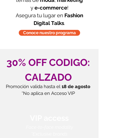
temas de
moda
,
marketing
y
e-commerce
!
Asegura tu lugar en
Fashion
Digital Talks
.
Conoce nuestro programa
30% OFF CODIGO:
CALZADO
Promoción valida hasta el
18 de agosto
*No aplica en Acceso VIP
VIP access
Face-to-face modality
*Exclusive brands