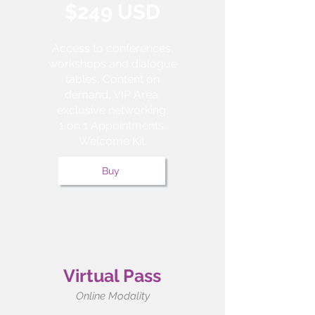
$249 USD
Access to conferences,
workshops and dialogue
tables, Content on
demand, VIP Area.
exclusive networking,
1 on 1 Appointments,
Welcome Kit.
Buy
Virtual Pass
Online Modality